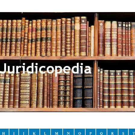
H
I
J
K
L
M
N
O
P
Q
R
S
T