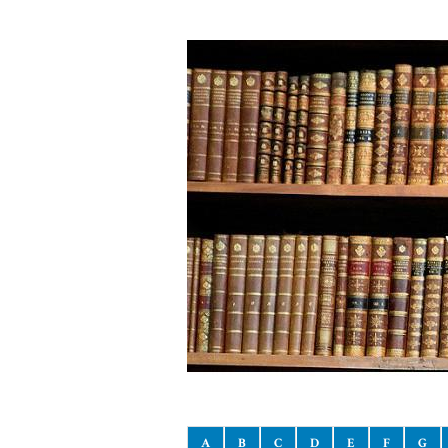
A
B
C
D
E
F
G