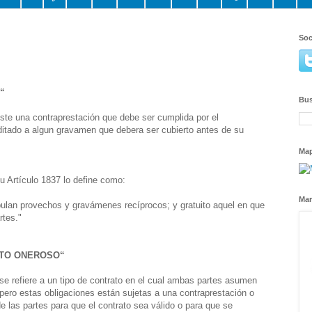
Soc
“
Bus
ste una contraprestación que debe ser cumplida por el
editado a algun gravamen que debera ser cubierto antes de su
Ma
su Artículo 1837 lo define como:
Mar
pulan provechos y gravámenes recíprocos; y gratuito aquel en que
rtes."
ATO ONEROSO“
 se refiere a un tipo de contrato en el cual ambas partes asumen
pero estas obligaciones están sujetas a una contraprestación o
 las partes para que el contrato sea válido o para que se