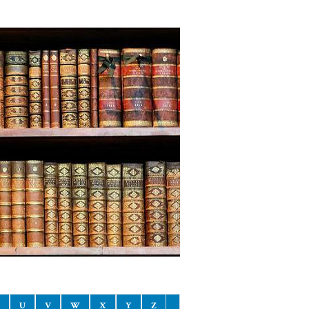
U
V
W
X
Y
Z