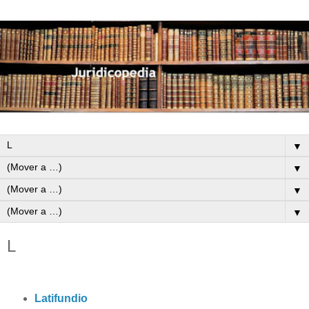
▼
▼
▼
▼
L
Latifundio