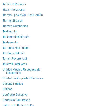
Títulos al Portador
Título Profesional
Tierras Ejidales de Uso Común
Tierras Ejidales
Tiempo Compartido
Testimonio
Testamento Ológrafo
Testamento
Terrenos Nacionales
Terrenos Baldíos
Temor Reverencial
Talleres Familiares
Unidad Médica Receptora de
Residentes
Unidad de Propiedad Exclusiva
Utilidad Pública
Utilidad
Usufructo Sucesivo
Usufructo Simultaneo
Valor de la Embarcación