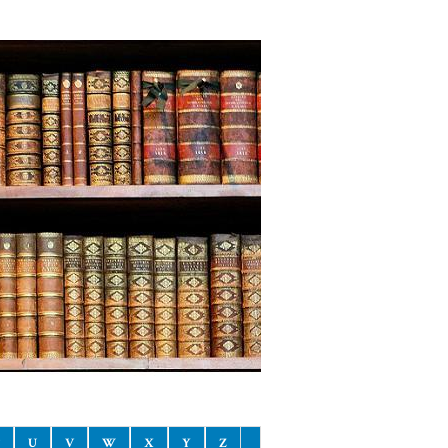
U
V
W
X
Y
Z