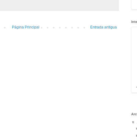
Int
Página Principal
Entrada antigua
Arc
▼