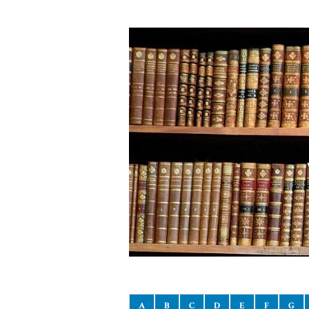
A
B
C
D
E
F
G