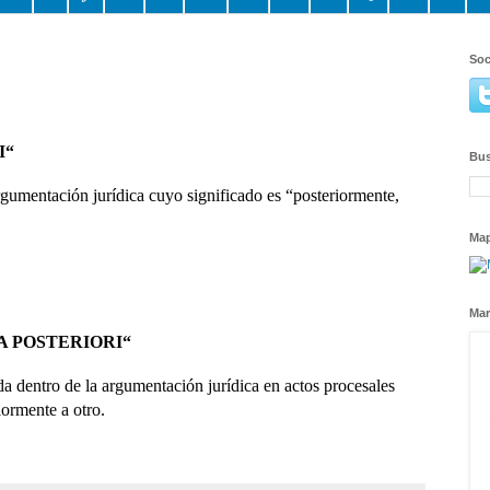
Soc
I“
Bus
argumentación jurídica cuyo significado es “posteriormente,
Ma
Mar
A POSTERIORI“
da dentro de la argumentación jurídica en actos procesales
iormente a otro.