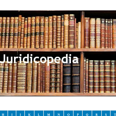
H
I
J
K
L
M
N
O
P
Q
R
S
T