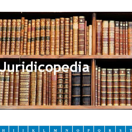
H
I
J
K
L
M
N
O
P
Q
R
S
T