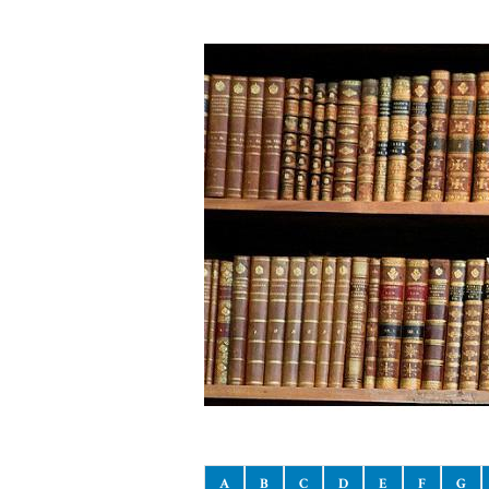
A
B
C
D
E
F
G