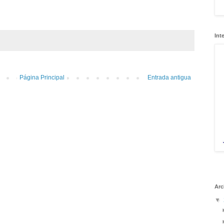
Int
Página Principal
Entrada antigua
Arc
▼