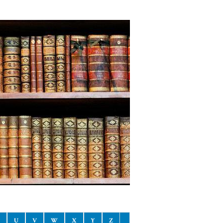
U
V
W
X
Y
Z