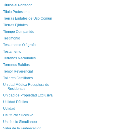
Títulos al Portador
Título Profesional
Tierras Ejidales de Uso Común
Tierras Ejidales
Tiempo Compartido
Testimonio
Testamento Ológrafo
Testamento
Terrenos Nacionales
Terrenos Baldíos
Temor Reverencial
Talleres Familiares
Unidad Médica Receptora de
Residentes
Unidad de Propiedad Exclusiva
Utilidad Pública
Utilidad
Usufructo Sucesivo
Usufructo Simultaneo
Valor de la Embarcación