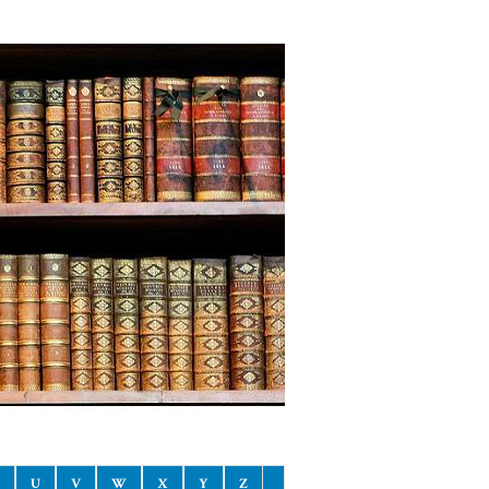
U
V
W
X
Y
Z