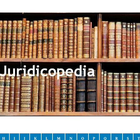
H
I
J
K
L
M
N
O
P
Q
R
S
T