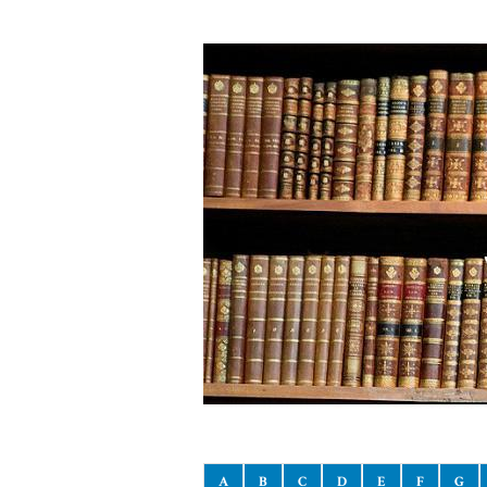
A
B
C
D
E
F
G