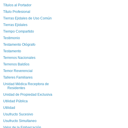
Títulos al Portador
Título Profesional
Tierras Ejidales de Uso Común
Tierras Ejidales
Tiempo Compartido
Testimonio
Testamento Ológrafo
Testamento
Terrenos Nacionales
Terrenos Baldíos
Temor Reverencial
Talleres Familiares
Unidad Médica Receptora de
Residentes
Unidad de Propiedad Exclusiva
Utilidad Pública
Utilidad
Usufructo Sucesivo
Usufructo Simultaneo
Valor de la Embarcación