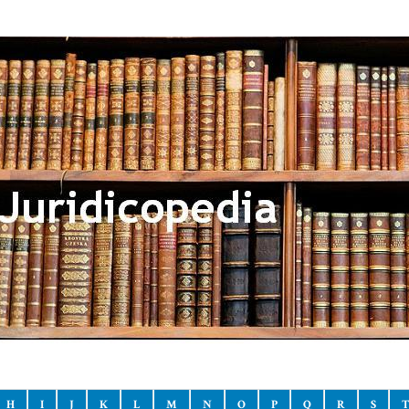
H
I
J
K
L
M
N
O
P
Q
R
S
T