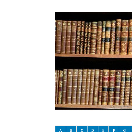
A
B
C
D
E
F
G