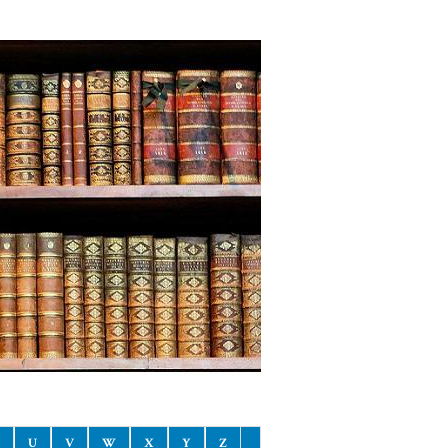
U
V
W
X
Y
Z