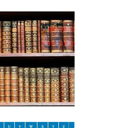
U
V
W
X
Y
Z