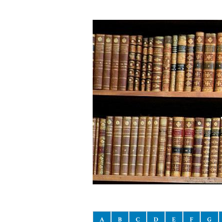
A
B
C
D
E
F
G