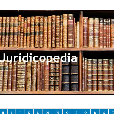
H
I
J
K
L
M
N
O
P
Q
R
S
T