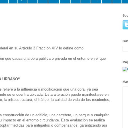
Soc
Bus
ederal en su Artículo 3 Fracción XIV lo define como:
ión que causa una obra pública o privada en el entorno en el que
Ma
O URBANO“
Mar
 refiere a la influencia o modificación que una obra, ya sea
donde se encuentra ubicada. Esta alteración puede manifestarse en
la infraestructura, el tráfico, la calidad de vida de los residentes,
 construcción de un edificio, una carretera, un parque o cualquier
su impacto en el entorno circundante. Esta evaluación se realiza
adoptar medidas para mitigarlos o compensarlos, garantizando así