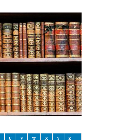
U
V
W
X
Y
Z