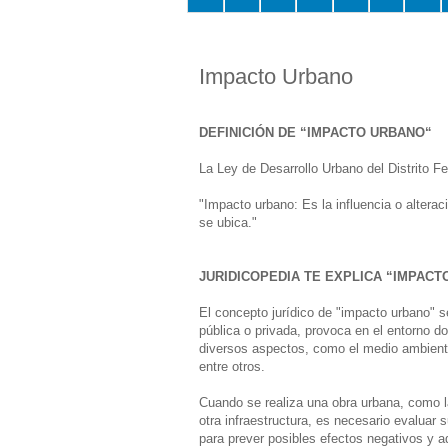
Impacto Urbano
DEFINICIÓN DE “IMPACTO URBANO“
La Ley de Desarrollo Urbano del Distrito F
"Impacto urbano: Es la influencia o alterac
se ubica."
JURIDICOPEDIA TE EXPLICA “IMPACT
El concepto jurídico de "impacto urbano" se
pública o privada, provoca en el entorno 
diversos aspectos, como el medio ambiente, 
entre otros.
Cuando se realiza una obra urbana, como la
otra infraestructura, es necesario evaluar 
para prever posibles efectos negativos y 