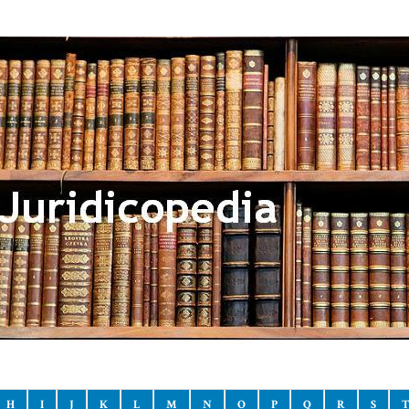
H
I
J
K
L
M
N
O
P
Q
R
S
T