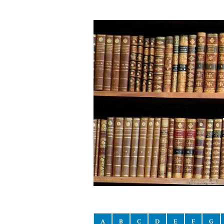
A
B
C
D
E
F
G