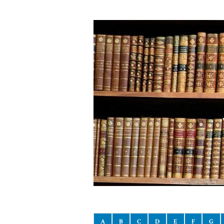
A
B
C
D
E
F
G