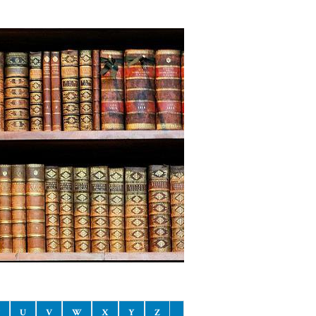
U
V
W
X
Y
Z