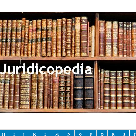
H
I
J
K
L
M
N
O
P
Q
R
S
T